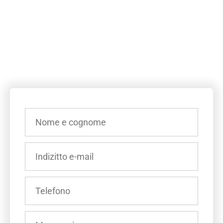
INSERISCI
IL
TUO
NOME
INSERISCI
E
IL
COGNOME
TUO
(OBBLIGATORIO)
INDIRIZZO
INSERISCI
E-
IL
MAIL
TUO
(OBBLIGATORIO)
NUMERO
INSERISCI
DI