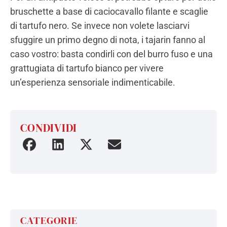
bruschette a base di caciocavallo filante e scaglie
di tartufo nero. Se invece non volete lasciarvi
sfuggire un primo degno di nota, i tajarin fanno al
caso vostro: basta condirli con del burro fuso e una
grattugiata di tartufo bianco per vivere
un’esperienza sensoriale indimenticabile.
CONDIVIDI
Condividi
Condividi
Condividi
Condividi
su
su
su
tramite
Facebook
Linkedin
Twitter
la
tua
email
CATEGORIE