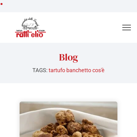
Vai
ai
contenuti
Blog
TAGS:
tartufo banchetto cos'è