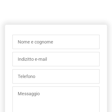
INSERISCI
IL
TUO
NOME
INSERISCI
E
IL
COGNOME
TUO
(OBBLIGATORIO)
INDIRIZZO
INSERISCI
E-
IL
MAIL
TUO
(OBBLIGATORIO)
NUMERO
INSERISCI
DI
IL
TELEFONO
TUO
(OBBLIGATORIO)
MESSAGGIO