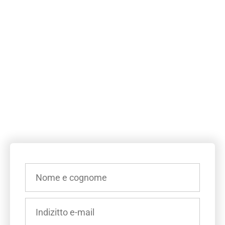
INSERISCI
IL
TUO
NOME
INSERISCI
E
IL
COGNOME
TUO
(OBBLIGATORIO)