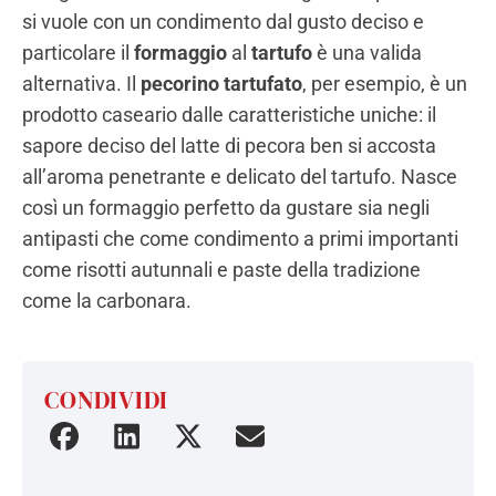
si vuole con un condimento dal gusto deciso e
particolare il
formaggio
al
tartufo
è una valida
alternativa. Il
pecorino tartufato
, per esempio, è un
prodotto caseario dalle caratteristiche uniche: il
sapore deciso del latte di pecora ben si accosta
all’aroma penetrante e delicato del tartufo. Nasce
così un formaggio perfetto da gustare sia negli
antipasti che come condimento a primi importanti
come risotti autunnali e paste della tradizione
come la carbonara.
CONDIVIDI
Condividi
Condividi
Condividi
Condividi
su
su
su
tramite
Facebook
Linkedin
Twitter
la
tua