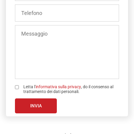
INDIRIZZO
INSERISCI
E-
IL
MAIL
TUO
(OBBLIGATORIO)
NUMERO
INSERISCI
DI
IL
TELEFONO
TUO
(OBBLIGATORIO)
MESSAGGIO
Letta l'
informativa sulla privacy
, do il consenso al
trattamento dei dati personali.