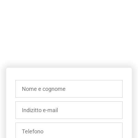
INSERISCI
IL
TUO
NOME
INSERISCI
E
IL
COGNOME
TUO
(OBBLIGATORIO)
INDIRIZZO
INSERISCI
E-
IL
MAIL
TUO