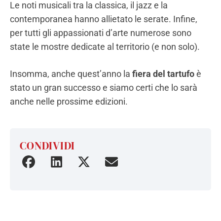
Le noti musicali tra la classica, il jazz e la
contemporanea hanno allietato le serate. Infine,
per tutti gli appassionati d’arte numerose sono
state le mostre dedicate al territorio (e non solo).
Insomma, anche quest’anno la
fiera del tartufo
è
stato un gran successo e siamo certi che lo sarà
anche nelle prossime edizioni.
CONDIVIDI
Condividi
Condividi
Condividi
Condividi
su
su
su
tramite
Facebook
Linkedin
Twitter
la
tua
email